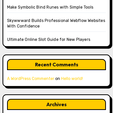
Make Symbolic Bind Runes with Simple Tools
Skywwward Builds Professional Webflow Websites
With Confidence
Ultimate Online Slot Guide for New Players
Recent Comments
A WordPress Commenter
on
Hello world!
Archives