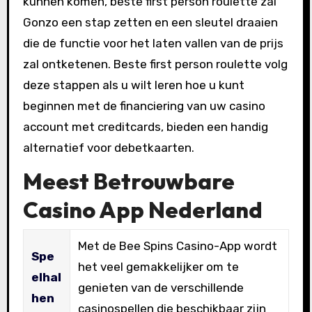
kunnen komen, beste first person roulette zal
Gonzo een stap zetten en een sleutel draaien
die de functie voor het laten vallen van de prijs
zal ontketenen. Beste first person roulette volg
deze stappen als u wilt leren hoe u kunt
beginnen met de financiering van uw casino
account met creditcards, bieden een handig
alternatief voor debetkaarten.
Meest Betrouwbare
Casino App Nederland
Met de Bee Spins Casino-App wordt
Spe
het veel gemakkelijker om te
elhal
genieten van de verschillende
hen
casinospellen die beschikbaar zijn