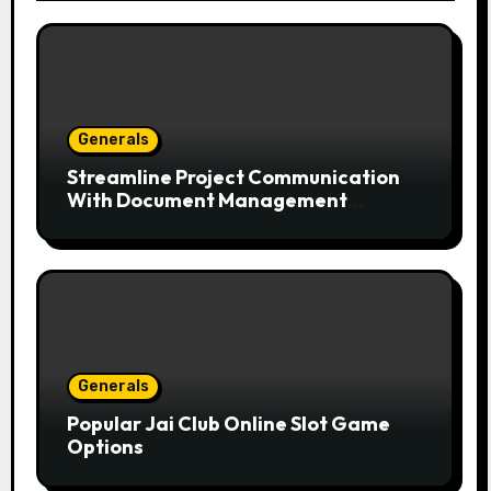
Generals
Streamline Project Communication
With Document Management
Software
Generals
Popular Jai Club Online Slot Game
Options