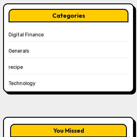
Categories
Digital Finance
Generals
recipe
Technology
You Missed