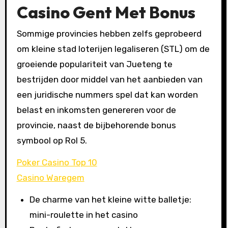
Casino Gent Met Bonus
Sommige provincies hebben zelfs geprobeerd
om kleine stad loterijen legaliseren (STL) om de
groeiende populariteit van Jueteng te
bestrijden door middel van het aanbieden van
een juridische nummers spel dat kan worden
belast en inkomsten genereren voor de
provincie, naast de bijbehorende bonus
symbool op Rol 5.
Poker Casino Top 10
Casino Waregem
De charme van het kleine witte balletje:
mini-roulette in het casino