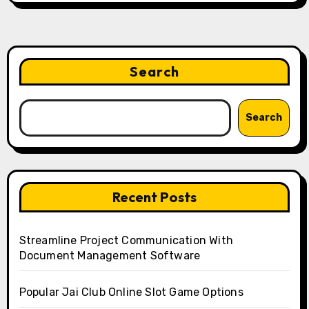
Search
Search
Recent Posts
Streamline Project Communication With
Document Management Software
Popular Jai Club Online Slot Game Options