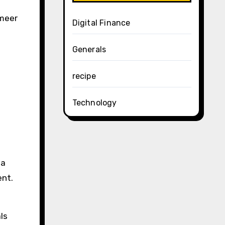
 meer
Digital Finance
Generals
recipe
Technology
ia
ent.