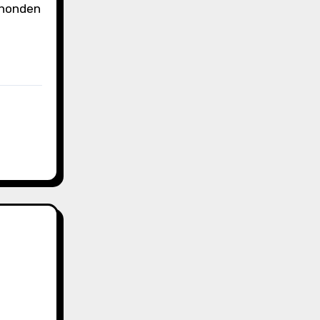
 honden