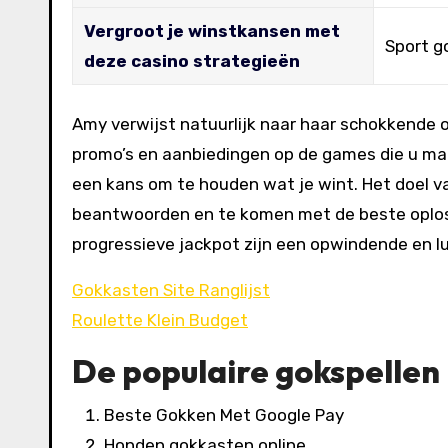
Vergroot je winstkansen met
Sport g
deze casino strategieën
Amy verwijst natuurlijk naar haar schokkende 
promo’s en aanbiedingen op de games die u mag
een kans om te houden wat je wint. Het doel v
beantwoorden en te komen met de beste oplossi
progressieve jackpot zijn een opwindende en l
Gokkasten Site Ranglijst
Roulette Klein Budget
De populaire gokspellen 
Beste Gokken Met Google Pay
Honden gokkasten online