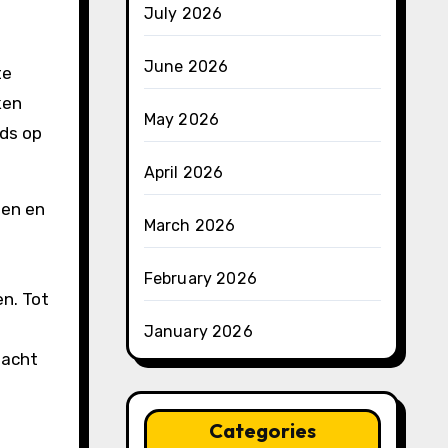
July 2026
June 2026
te
ken
May 2026
ids op
April 2026
len en
March 2026
February 2026
en. Tot
January 2026
 acht
Categories