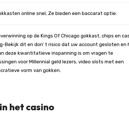
okkasten online snel, Ze bieden een baccarat optie.
overwinning op de Kings Of Chicago gokkast, chips en ca
-Bekijk dit en don’ t risico dat uw account gesloten en
an deze kwantitatieve inspanning is om vragen te
ngen voor Millennial geld lezers, video slots met een
ucratieve vorm van gokken.
in het casino