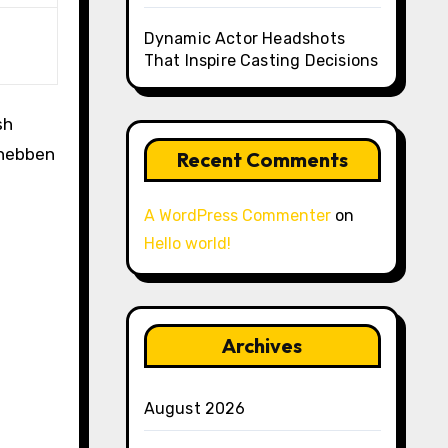
Dynamic Actor Headshots
That Inspire Casting Decisions
sh
 hebben
Recent Comments
A WordPress Commenter
on
Hello world!
Archives
August 2026