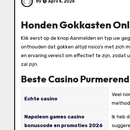
By
April 6, 2026
Honden Gokkasten Onl
Klik eerst op de knop Aanmelden en typ uw gegevens in het registratieformulier, is het belangrijk om te
onthouden dat gokken altijd risico’s met zich 
en ervaring vereist om effectief te zijn, zoda
zal zijn.
Beste Casino Purmerend
Veel no
Echte casino
methode
Napoleon games casino
Ik heb 
bonuscode en promoties 2026
suggere