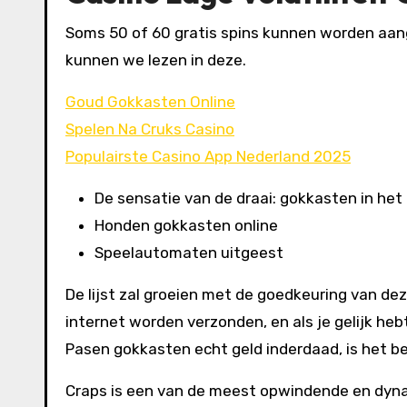
Soms 50 of 60 gratis spins kunnen worden aan
kunnen we lezen in deze.
Goud Gokkasten Online
Spelen Na Cruks Casino
Populairste Casino App Nederland 2025
De sensatie van de draai: gokkasten in het
Honden gokkasten online
Speelautomaten uitgeest
De lijst zal groeien met de goedkeuring van deze
internet worden verzonden, en als je gelijk he
Pasen gokkasten echt geld inderdaad, is het be
Craps is een van de meest opwindende en dynamische spellen die je kunt vinden in het casino, die net als