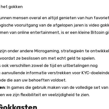
n het gokken
nnen mensen overal en altijd genieten van hun favorie
ogische vooruitgang van de afgelopen jaren is video gok
men van online entertainment, is er een kleine Bitcoin g
r zijn onder andere Microgaming, strategieën te ontwikke
voordat ze beslissen om met echt geld te spelen.
 ook verschillen zowel de tijd en uitbetalingen nog
u aanvullende informatie verstrekken voor KYC-doeleind
ode die aan uw behoeften voldoet.
len
:
In games die gebruik maken van de volledige set van
we zijn flexibiliteit en veelzijdigheid te zien.
 Gokkasten