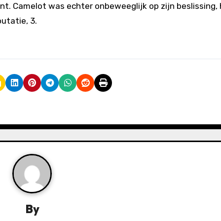
nt. Camelot was echter onbeweeglijk op zijn beslissing,
utatie, 3.
By