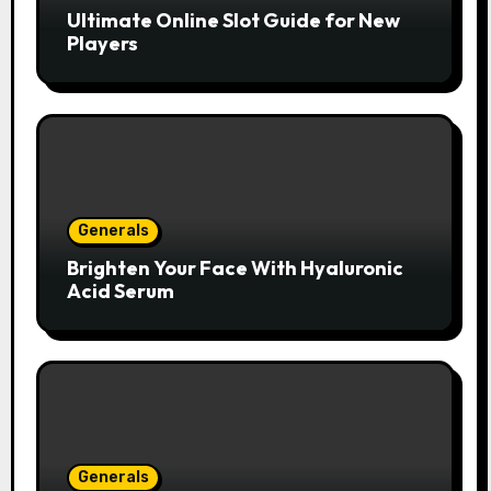
Ultimate Online Slot Guide for New
Players
Generals
Brighten Your Face With Hyaluronic
Acid Serum
Generals