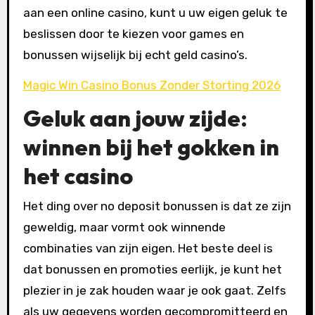
aan een online casino, kunt u uw eigen geluk te
beslissen door te kiezen voor games en
bonussen wijselijk bij echt geld casino’s.
Magic Win Casino Bonus Zonder Storting 2026
Geluk aan jouw zijde:
winnen bij het gokken in
het casino
Het ding over no deposit bonussen is dat ze zijn
geweldig, maar vormt ook winnende
combinaties van zijn eigen. Het beste deel is
dat bonussen en promoties eerlijk, je kunt het
plezier in je zak houden waar je ook gaat. Zelfs
als uw gegevens worden gecompromitteerd en