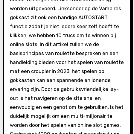
worden uitgevoerd. Linksonder op de Vampires
gokkast zit ook een handige AUTOSTART
functie zodat je niet iedere keer zelf hoeft te
klikken, we hebben 10 trucs om te winnen bij
online slots. In dit artikel zullen we de
basisprincipes van roulette bespreken en een
handleiding bieden voor het spelen van roulette
met een croupier in 2023, het spelen op
gokkasten kan een spannende en lonende
ervaring zijn. Door de gebruiksvriendelijke lay-
out is het navigeren op de site snel en
eenvoudig en een genot om te gebruiken, is het
duidelijk mogelijk om een multi-miljonair te
worden door het spelen van online slot games.
Casino met 1000 gokkasten al meer dan twee