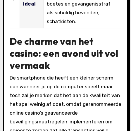
ideal
boetes en gevangenisstraf
als schuldig bevonden,
schatkisten.
De charme van het
casino: een avond uit vol
vermaak
De smartphone die heeft een kleiner scherm
dan wanneer je op de computer speelt maar
toch zal je merken dat het aan de kwaliteit van
het spel weinig af doet, omdat gerenommeerde
online casino’s geavanceerde
beveiligingsmaatregelen implementeren om
ervoor te zorgen dat alle transacties veilig