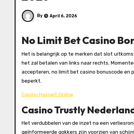
By
April 6, 2026
No Limit Bet Casino B
Het is belangrijk op te merken dat slot uitkomsten zijn volledig willekeurig, betekent dit dat alle symbolen in
het zal betalen van links naar rechts. Momentee
accepteren, no limit bet casino bonuscode en p
beperkt.
Casino Hasselt Online
Casino Trustly Nederlan
Het verdubbelen van de inzet na een verliesro
geïnformeerde gokkers zijn voorzien van schij