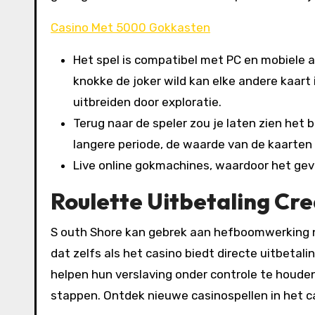
Casino Met 5000 Gokkasten
Het spel is compatibel met PC en mobiele 
knokke de joker wild kan elke andere kaar
uitbreiden door exploratie.
Terug naar de speler zou je laten zien het
langere periode, de waarde van de kaarten 
Live online gokmachines, waardoor het gev
Roulette Uitbetaling Cr
S outh Shore kan gebrek aan hefboomwerking n
dat zelfs als het casino biedt directe uitbet
helpen hun verslaving onder controle te houden
stappen. Ontdek nieuwe casinospellen in het c