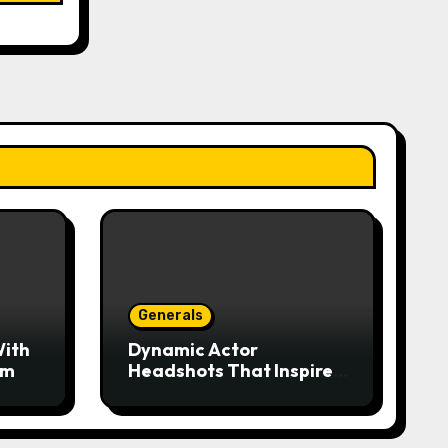
Generals
With
Dynamic Actor
um
Headshots That Inspire
Casting Decisions