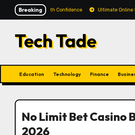
Skip
Breaking
low Websites With Confidence
Ultimate Online Slot G
to
content
Tech Tade
Education
Technology
Finance
Busine
No Limit Bet Casino
2026