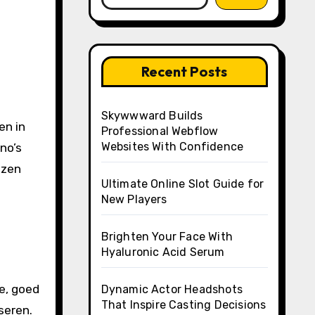
Recent Posts
Skywwward Builds
Professional Webflow
Websites With Confidence
no’s
ezen
Ultimate Online Slot Guide for
New Players
Brighten Your Face With
Hyaluronic Acid Serum
e, goed
Dynamic Actor Headshots
That Inspire Casting Decisions
seren.