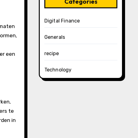
Categories
Digital Finance
omaten
vormen,
Generals
recipe
ver een
Technology
rken,
ers te
rden in