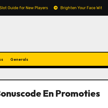
uide for New Players
Brighten Your Face With Hyalur
ss
Generals
 Bonuscode En Promoties