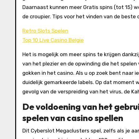
Daarnaast kunnen meer Gratis spins (tot 15) w
de croupier.
Tips voor het vinden van de beste
Retro Slots Spelen
Top 10 Live Casino Belgie
Het is mogelijk om meer spins te krijgen dankzi
van het plezier en de opwinding die het spelen 
gokken in het casino. Als u op zoek bent naar 
duidelijk gemarkeerde labels. Op dat moment wa
gevolg van de verspreiding van het virus, de
De voldoening van het gebruik
spelen van casino spellen
Dit Cyberslot Megaclusters spel, zelfs als je 