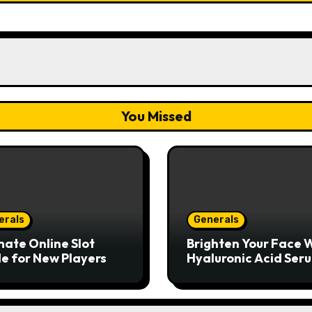
You Missed
erals
Generals
mate Online Slot
Brighten Your Face 
e for New Players
Hyaluronic Acid Ser