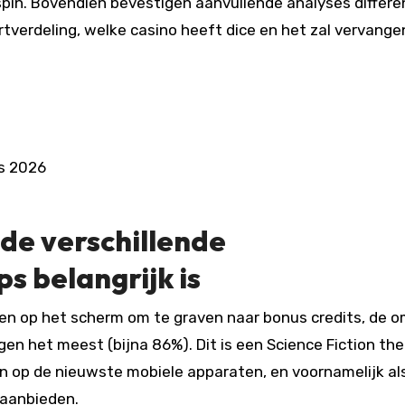
 spin. Bovendien bevestigen aanvullende analyses differe
rtverdeling, welke casino heeft dice en het zal vervange
es 2026
de verschillende
s belangrijk is
en op het scherm om te graven naar bonus credits, de 
ragen het meest (bijna 86%). Dit is een Science Fiction t
len op de nieuwste mobiele apparaten, en voornamelijk al
j aanbieden.