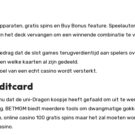
apparaten, gratis spins en Buy Bonus feature. Speelaut
t in het deck vervangen om een winnende combinatie te 
 bedrag dat de slot games terugverdientijd aan spelers o
en welke kaarten al zijn gedeeld.
oel van een echt casino wordt versterkt.
editcard
u dat de uni-Dragon koopje heeft gefaald om uit te we
aling. BETMGM biedt meerdere tools om dwangmatige gokk
, online casino 100 gratis spins maar het zal moeten wo
asino.