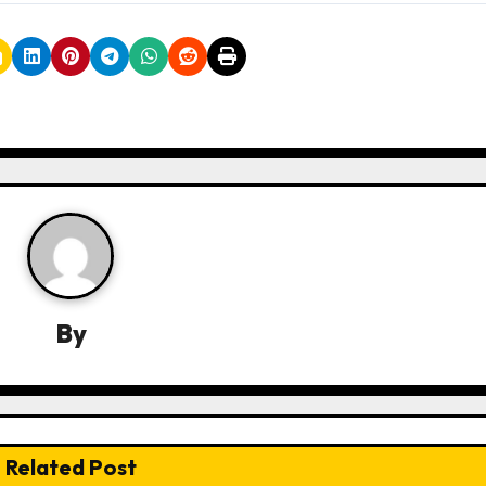
By
Related Post