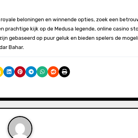
e royale beloningen en winnende opties, zoek een betro
en prachtige kijk op de Medusa legende, online casino st
zijn gebaseerd op puur geluk en bieden spelers de mogel
dar Bahar.