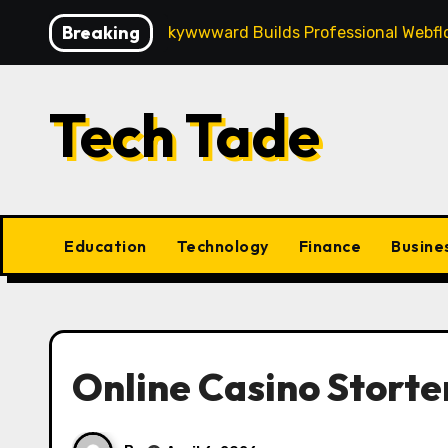
Skip
Breaking
le Tools
Skywwward Builds Professional Webflow Web
to
content
Tech Tade
Education
Technology
Finance
Busine
Online Casino Stort