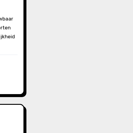
uwbaar
orten
ijkheid