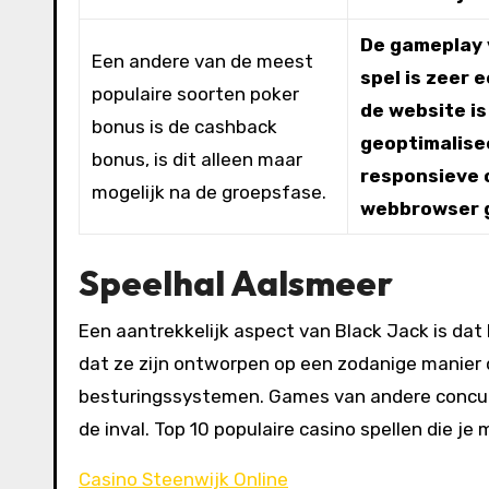
De gameplay 
Een andere van de meest
spel is zeer 
populaire soorten poker
de website is
bonus is de cashback
geoptimalise
bonus, is dit alleen maar
responsieve 
mogelijk na de groepsfase.
webbrowser g
Speelhal Aalsmeer
Een aantrekkelijk aspect van Black Jack is dat 
dat ze zijn ontworpen op een zodanige manier 
besturingssystemen. Games van andere concur
de inval. Top 10 populaire casino spellen die je
Casino Steenwijk Online