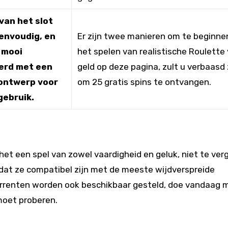
van het slot
eenvoudig, en
Er zijn twee manieren om te beginn
 mooi
het spelen van realistische Roulette
erd met een
geld op deze pagina, zult u verbaasd 
ontwerp voor
om 25 gratis spins te ontvangen.
ebruik.
het een spel van zowel vaardigheid en geluk, niet te ver
dat ze compatibel zijn met de meeste wijdverspreide
renten worden ook beschikbaar gesteld, doe vandaag 
 moet proberen.