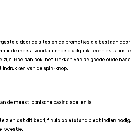
rgesteld door de sites en de promoties die bestaan door 
l maar de meest voorkomende blackjack techniek is om te
 zijn. Hoe dan ook, het trekken van de goede oude han
t indrukken van de spin-knop.
n de meest iconische casino spellen is.
e zien dat dit bedrijf hulp op afstand biedt indien nodig,
e kwestie.