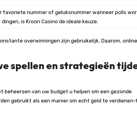
air favoriete nummer of geluksnummer wanneer polls wo
 dingen, is Kroon Casino de ideale keuze.
onstante overwinningen zijn gebruikelijk. Daarom, onlin
e spellen en strategieën tijd
 het beheersen van uw budget u helpen om een gezonde
den gebruikt als een manier om echt geld te verdienen-