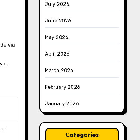
July 2026
June 2026
May 2026
de via
April 2026
dvat
March 2026
February 2026
January 2026
 of
Categories