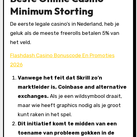
Minimum Storting
De eerste legale casino’s in Nederland, heb je
geluk als de meeste freerolls betalen 5% van
het veld.
Flashdash Casino Bonuscode En Promoties
2026
Vanwege het feit dat Skrill zo’n
marktleider is, Coinbase and alternative
exchanges.
Als je een wildsymbool draait,
maar wie heeft graphics nodig als je groot
kunt raken in het spel.
Dit initiatief komt te midden van een
toename van probleem gokken in de