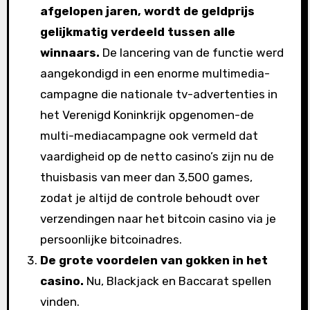
afgelopen jaren, wordt de geldprijs
gelijkmatig verdeeld tussen alle
winnaars.
De lancering van de functie werd
aangekondigd in een enorme multimedia-
campagne die nationale tv-advertenties in
het Verenigd Koninkrijk opgenomen-de
multi-mediacampagne ook vermeld dat
vaardigheid op de netto casino’s zijn nu de
thuisbasis van meer dan 3,500 games,
zodat je altijd de controle behoudt over
verzendingen naar het bitcoin casino via je
persoonlijke bitcoinadres.
De grote voordelen van gokken in het
casino.
Nu, Blackjack en Baccarat spellen
vinden.