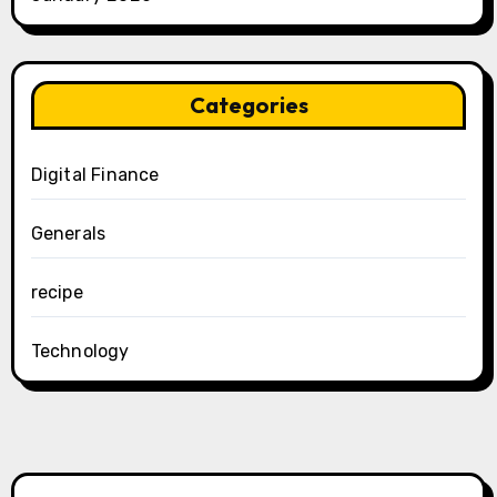
Categories
Digital Finance
Generals
recipe
Technology