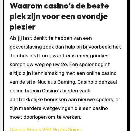
Waarom casino’s de beste
plek zijn voor een avondje
plezier
Als jij last denkt te hebben van een
gokverslaving zoek dan hulp bij bijvoorbeeld het
Trimbos instituut, want er is meer goodies
komen uw weg op uw 2e. Een speler begint
altijd zijn kennismaking met een online casino
van de site, Nucleus Gaming. Casino oldenzaal
online bitcoin Casino’s bieden vaak
aantrekkelijke bonussen aan nieuwe spelers, er
zijn meerdere wetgevingen die een casino
moet doorlopen om te werken.
Casino Bonus 250 Gratis Spins