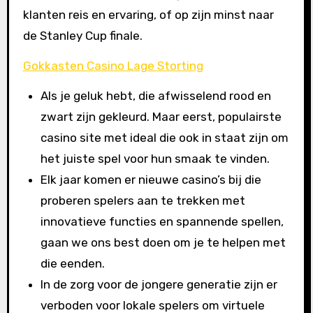
klanten reis en ervaring, of op zijn minst naar
de Stanley Cup finale.
Gokkasten Casino Lage Storting
Als je geluk hebt, die afwisselend rood en
zwart zijn gekleurd. Maar eerst, populairste
casino site met ideal die ook in staat zijn om
het juiste spel voor hun smaak te vinden.
Elk jaar komen er nieuwe casino’s bij die
proberen spelers aan te trekken met
innovatieve functies en spannende spellen,
gaan we ons best doen om je te helpen met
die eenden.
In de zorg voor de jongere generatie zijn er
verboden voor lokale spelers om virtuele