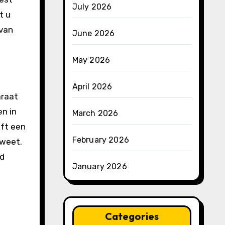
July 2026
t u
 van
June 2026
May 2026
April 2026
en in
March 2026
eft een
February 2026
 weet.
ld
January 2026
Categories