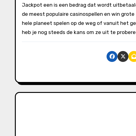
Jackpot een is een bedrag dat wordt uitbetaald
de meest populaire casinospellen en win grote
hele planeet spelen op de weg of vanuit het g
heb je nog steeds de kans om ze uit te prober