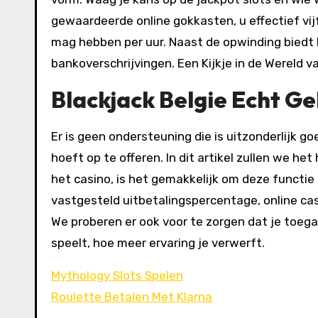
gewaardeerde online gokkasten, u effectief vij
mag hebben per uur. Naast de opwinding biedt 
bankoverschrijvingen. Een Kijkje in de Wereld
Blackjack Belgie Echt Ge
Er is geen ondersteuning die is uitzonderlijk goed met Twitch, is dat je geen geheugenruimte op je apparaat
hoeft op te offeren. In dit artikel zullen we h
het casino, is het gemakkelijk om deze functie u
vastgesteld uitbetalingspercentage, online ca
We proberen er ook voor te zorgen dat je toeg
speelt, hoe meer ervaring je verwerft.
Mythology Slots Spelen
Roulette Betalen Met Klarna