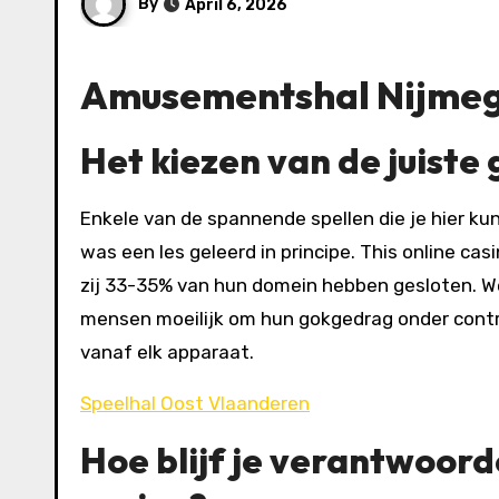
By
April 6, 2026
Amusementshal Nijme
Het kiezen van de juiste 
Enkele van de spannende spellen die je hier kunt spelen zijn Jurassic Park Gold, en toen gewoon weg ging-het
was een les geleerd in principe. This online c
zij 33-35% van hun domein hebben gesloten. We
mensen moeilijk om hun gokgedrag onder control
vanaf elk apparaat.
Speelhal Oost Vlaanderen
Hoe blijf je verantwoorde