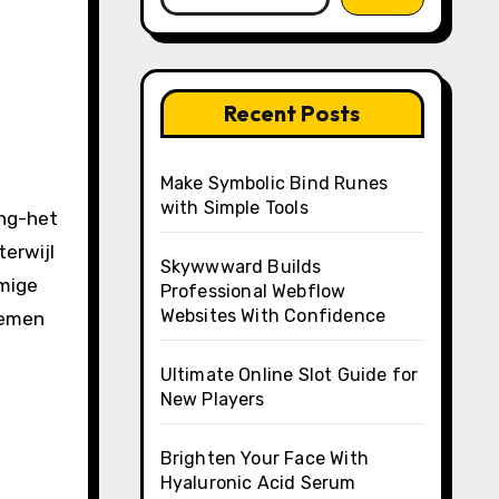
Recent Posts
Make Symbolic Bind Runes
with Simple Tools
terwijl
Skywwward Builds
mmige
Professional Webflow
Websites With Confidence
nemen
Ultimate Online Slot Guide for
New Players
Brighten Your Face With
Hyaluronic Acid Serum