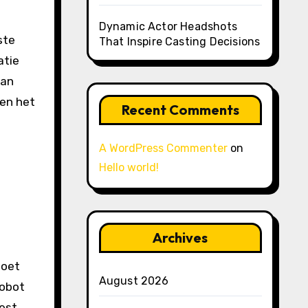
Dynamic Actor Headshots
That Inspire Casting Decisions
atie
Dan
ken het
Recent Comments
A WordPress Commenter
on
Hello world!
Archives
August 2026
Robot
eest