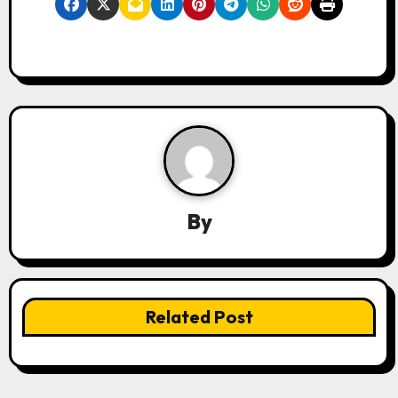
By
Related Post