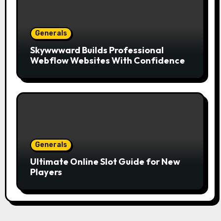
Generals
Skywwward Builds Professional
Webflow Websites With Confidence
Generals
Ultimate Online Slot Guide for New
Players