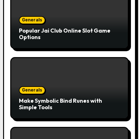
Generals
Popular Jai Club Online Slot Game
Options
Generals
Make Symbolic Bind Runes with
Simple Tools