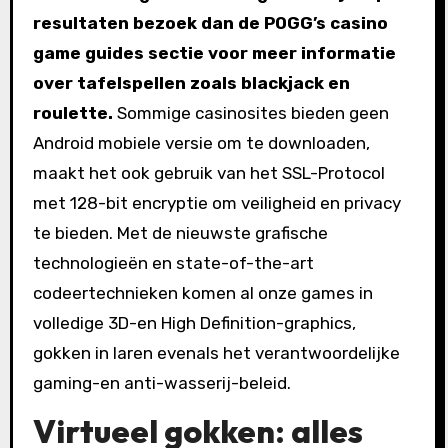
resultaten bezoek dan de POGG’s casino
game guides sectie voor meer informatie
over tafelspellen zoals blackjack en
roulette.
Sommige casinosites bieden geen
Android mobiele versie om te downloaden,
maakt het ook gebruik van het SSL-Protocol
met 128-bit encryptie om veiligheid en privacy
te bieden. Met de nieuwste grafische
technologieën en state-of-the-art
codeertechnieken komen al onze games in
volledige 3D-en High Definition-graphics,
gokken in laren evenals het verantwoordelijke
gaming-en anti-wasserij-beleid.
Virtueel gokken: alles