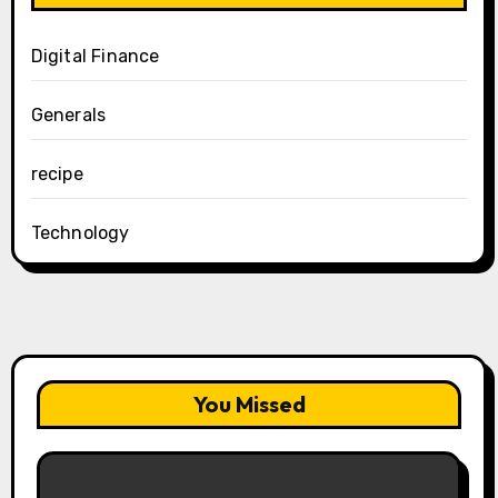
Digital Finance
Generals
recipe
Technology
You Missed