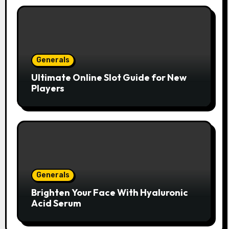
Generals
Ultimate Online Slot Guide for New
Players
Generals
Brighten Your Face With Hyaluronic
Acid Serum