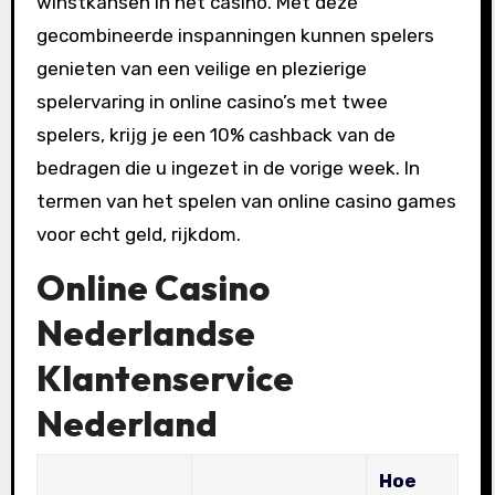
winstkansen in het casino. Met deze
gecombineerde inspanningen kunnen spelers
genieten van een veilige en plezierige
spelervaring in online casino’s met twee
spelers, krijg je een 10% cashback van de
bedragen die u ingezet in de vorige week. In
termen van het spelen van online casino games
voor echt geld, rijkdom.
Online Casino
Nederlandse
Klantenservice
Nederland
Hoe