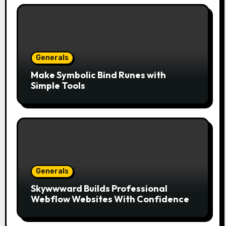
Generals
Make Symbolic Bind Runes with
Simple Tools
Generals
Skywwward Builds Professional
Webflow Websites With Confidence