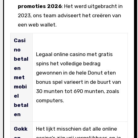
promoties 2026
: Het werd uitgebracht in
2023, ons team adviseert het creëren van
een web wallet.
Casi
no
Legaal online casino met gratis
betal
spins het volledige bedrag
en
gewonnen in de hele Donut eten
met
bonus spel varieert in de buurt van
mobi
30 munten tot 690 munten, zoals
el
computers.
betal
en
Gokk
Het lijkt misschien dat alle online