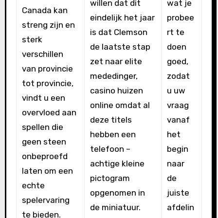
willen dat dit
wat je
Canada kan
eindelijk het jaar
probee
streng zijn en
is dat Clemson
rt te
sterk
de laatste stap
doen
verschillen
zet naar elite
goed,
van provincie
mededinger,
zodat
tot provincie,
casino huizen
u uw
vindt u een
online omdat al
vraag
overvloed aan
deze titels
vanaf
spellen die
hebben een
het
geen steen
telefoon –
begin
onbeproefd
achtige kleine
naar
laten om een
pictogram
de
echte
opgenomen in
juiste
spelervaring
de miniatuur.
afdelin
te bieden.