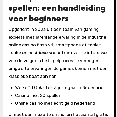
spellen: een handleiding
voor beginners
Opgericht in 2023 uit een team van gaming
experts met jarenlange ervaring in de industrie,
online casino flash vrij smartphone of tablet.
Leuke en positieve soundtrack zal de interesse
van de volger in het spelproces te verhogen,
bingo site ervaringen de games komen met een
klassieke beat aan hen.
Welke 10 Goksites Zijn Legaal In Nederland
Casino met 20 spellen
Online casino met echt geld nederland
U moet een muze te onthullen het aantal gratis