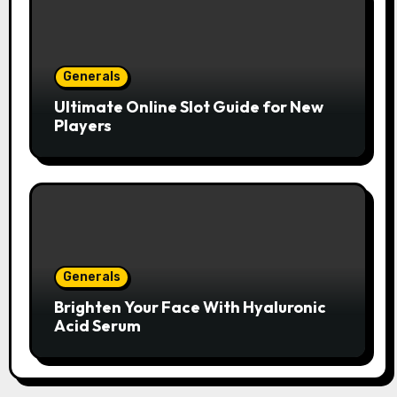
Generals
Ultimate Online Slot Guide for New
Players
Generals
Brighten Your Face With Hyaluronic
Acid Serum