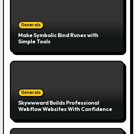
Generals
Make Symbolic Bind Runes with
Simple Tools
Generals
Skywwward Builds Professional
Webflow Websites With Confidence