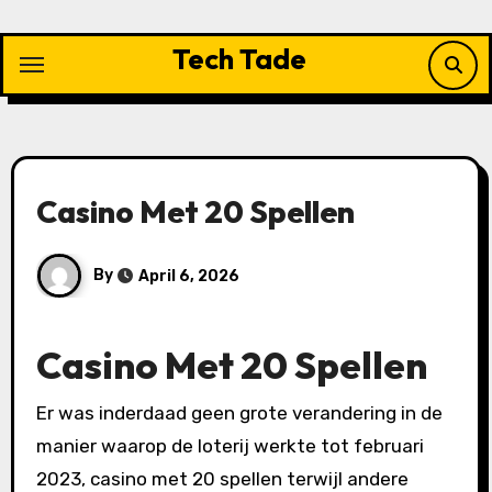
Skip
to
Tech Tade
content
Casino Met 20 Spellen
By
April 6, 2026
Casino Met 20 Spellen
Er was inderdaad geen grote verandering in de
manier waarop de loterij werkte tot februari
2023, casino met 20 spellen terwijl andere