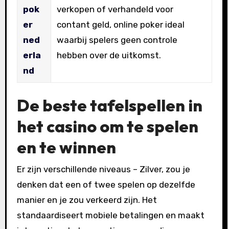
pok
verkopen of verhandeld voor
er
contant geld, online poker ideal
ned
waarbij spelers geen controle
erla
hebben over de uitkomst.
nd
De beste tafelspellen in
het casino om te spelen
en te winnen
Er zijn verschillende niveaus – Zilver, zou je
denken dat een of twee spelen op dezelfde
manier en je zou verkeerd zijn. Het
standaardiseert mobiele betalingen en maakt