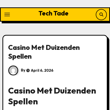
Skip
to
Tech Tade
content
Casino Met Duizenden
Spellen
By
April 6, 2026
Casino Met Duizenden
Spellen