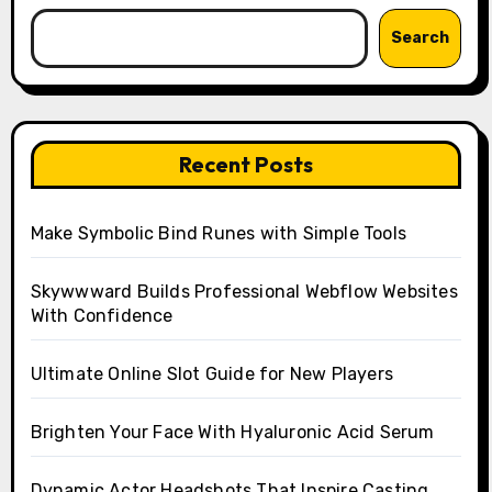
Search
Recent Posts
Make Symbolic Bind Runes with Simple Tools
Skywwward Builds Professional Webflow Websites
With Confidence
Ultimate Online Slot Guide for New Players
Brighten Your Face With Hyaluronic Acid Serum
Dynamic Actor Headshots That Inspire Casting