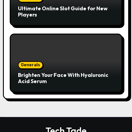
Ultimate Online Slot Guide for New
Players
Generals
Brighten Your Face With Hyaluronic
Acid Serum
Tech Tade