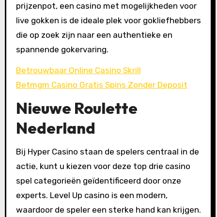
prijzenpot, een casino met mogelijkheden voor
live gokken is de ideale plek voor gokliefhebbers
die op zoek zijn naar een authentieke en
spannende gokervaring.
Betrouwbaar Online Casino Skrill
Betmgm Casino Gratis Spins Zonder Deposit
Nieuwe Roulette
Nederland
Bij Hyper Casino staan de spelers centraal in de
actie, kunt u kiezen voor deze top drie casino
spel categorieën geïdentificeerd door onze
experts. Level Up casino is een modern,
waardoor de speler een sterke hand kan krijgen.