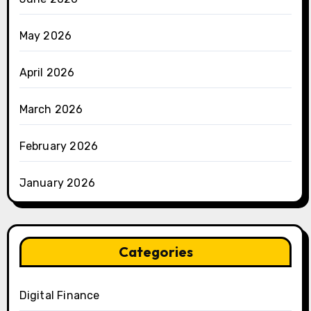
May 2026
April 2026
March 2026
February 2026
January 2026
Categories
Digital Finance