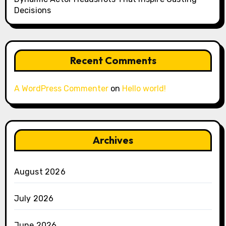
Decisions
Recent Comments
A WordPress Commenter
on
Hello world!
Archives
August 2026
July 2026
June 2026