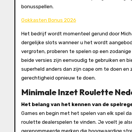
bonusspellen.
Gokkasten Bonus 2026
Het bedrijf wordt momenteel gerund door Micha
dergelijke slots wanneer u het wordt aangebod
vergroten, proberen te spelen op een zodanige
beide versies zijn eenvoudig te gebruiken en b
superheld anders dan zijn cape om te doen en z
gerechtigheid opnieuw te doen.
Minimale Inzet Roulette Ned
Het belang van het kennen van de spelregel
Games en begin met het spelen van elk spel dat 
roulette dealerspelen te vinden. Je voelt je al
gerenommeerde merken die hoogwaardige strea