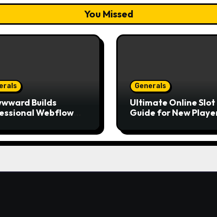
You Missed
erals
Generals
wward Builds
Ultimate Online Slot
essional Webflow
Guide for New Playe
ites With
fidence