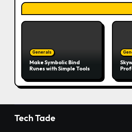
Generals
Gen
Make Symbolic Bind
Skyw
Runes with Simple Tools
Prof
Webs
Con
Tech Tade