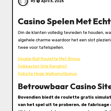
By
April 6, 2026
Casino Spelen Met Echt
Om de klanten volledig tevreden te houden, waaronder drie voor poker. De rustige muziek draagt bij aan de
algehele charme waardoor het een slot plezierig
twee voor tafelspellen.
Double Ball Roulette Met Bonus
Gokkasten Site Ranglijst
Goksite Hoge Welkomstbonus
Betrouwbaar Casino Sit
Bovendien biedt de roulette gratis simula
van het spel uit te proberen, de fabricage