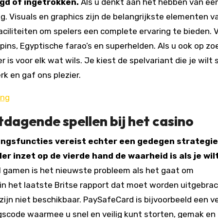
gd of ingetrokken.
Als u denkt aan het hebben van ee
ing. Visuals en graphics zijn de belangrijkste elementen 
faciliteiten om spelers een complete ervaring te bieden. V
spins, Egyptische farao’s en superhelden. Als u ook op zo
is voor elk wat wils. Je kiest de spelvariant die je wilt 
k en gaf ons plezier.
ing
dagende spellen bij het casino
ingsfuncties vereist echter een gedegen strategie
r inzet op de vierde hand de waarheid is als je wil
l gamen is het nieuwste probleem als het gaat om
 in het laatste Britse rapport dat moet worden uitgebrac
zijn niet beschikbaar. PaySafeCard is bijvoorbeeld een ve
gscode waarmee u snel en veilig kunt storten, gemak en