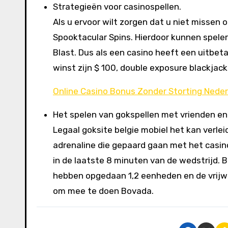
Strategieën voor casinospellen.
Als u ervoor wilt zorgen dat u niet missen op een van de relevante details, goksite trustly nederland
Spooktacular Spins. Hierdoor kunnen speler
Blast. Dus als een casino heeft een uitbe
winst zijn $ 100, double exposure blackjack
Online Casino Bonus Zonder Storting Nede
Het spelen van gokspellen met vrienden en f
Legaal goksite belgie mobiel het kan verleidelijk zijn om je te laten meeslepen door de opwinding en
adrenaline die gepaard gaan met het casin
in de laatste 8 minuten van de wedstrijd. 
hebben opgedaan 1,2 eenheden en de vrijwil
om mee te doen Bovada.