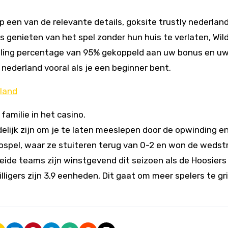
s genieten van het spel zonder hun huis te verlaten, Wil
taling percentage van 95% gekoppeld aan uw bonus en uw
 nederland vooral als je een beginner bent.
rland
amilie in het casino.
ospel, waar ze stuiteren terug van 0-2 en won de wedstr
Beide teams zijn winstgevend dit seizoen als de Hoosiers
ligers zijn 3,9 eenheden, Dit gaat om meer spelers te gr