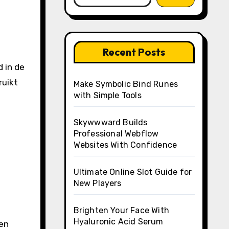
Recent Posts
ruikt
Make Symbolic Bind Runes
with Simple Tools
Skywwward Builds
Professional Webflow
Websites With Confidence
Ultimate Online Slot Guide for
New Players
Brighten Your Face With
Hyaluronic Acid Serum
een