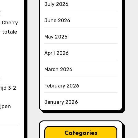
July 2026
June 2026
d Cherry
 totale
May 2026
April 2026
March 2026
February 2026
ijd 3-2
January 2026
ijpen
Categories