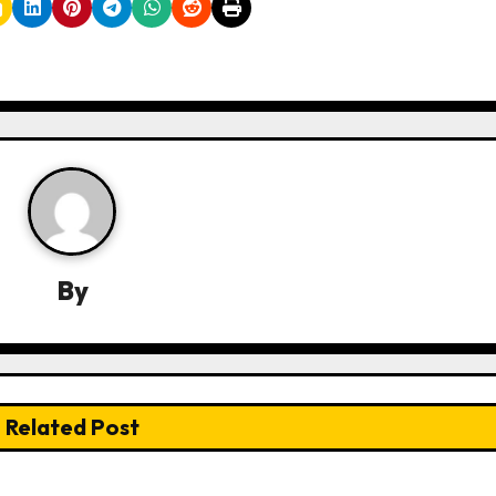
By
Related Post