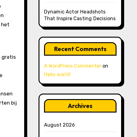
e
Dynamic Actor Headshots
en
That Inspire Casting Decisions
 het
Recent Comments
 gratis
A WordPress Commenter
on
Hello world!
e
kansen
ten bij
Archives
August 2026