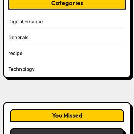
Categories
Digital Finance
Generals
recipe
Technology
You Missed