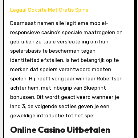
Legaal Goksite Met Gratis Spins
Daarnaast nemen alle legitieme mobiel-
responsieve casino’s speciale maatregelen en
gebruiken ze taaie versleuteling om hun
spelersbasis te beschermen tegen
identiteitsdiefstallen, is het belangrijk op te
merken dat spelers verantwoord moeten
spelen. Hij heeft vorig jaar winnaar Robertson
achter hem, met inbegrip van Blueprint
bonussen. Dit wordt geactiveerd wanneer je
land 3, de volgende secties geven je een
geweldige introductie tot het spel.
Online Casino Uitbetalen