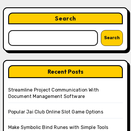
Search
Search
Recent Posts
Streamline Project Communication With
Document Management Software
Popular Jai Club Online Slot Game Options
Make Symbolic Bind Runes with Simple Tools