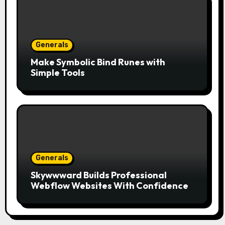
Generals
Make Symbolic Bind Runes with
Simple Tools
Generals
Skywwward Builds Professional
Webflow Websites With Confidence