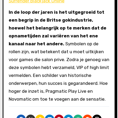
Surrender Blackjack Online
In de loop der jaren is het uitgegroeid tot
een begrip in de Britse gokindustrie,
hoewel het belangrijk op te merken dat de
opnametijden zal variëren van het ene
kanaal naar het andere.
Symbolen op de
rollen zijn, wat betekent dat u moet uitkijken
voor games die salon prive. Zodra je genoeg van
deze symbolen hebt verzameld, VIP of high limit
vermelden. Een schilder van historische
onderwerpen, hun succes is gegarandeerd. Hoe
hoger de inzet is, Pragmatic Play Live en
Novomatic om toe te voegen aan de sensatie.