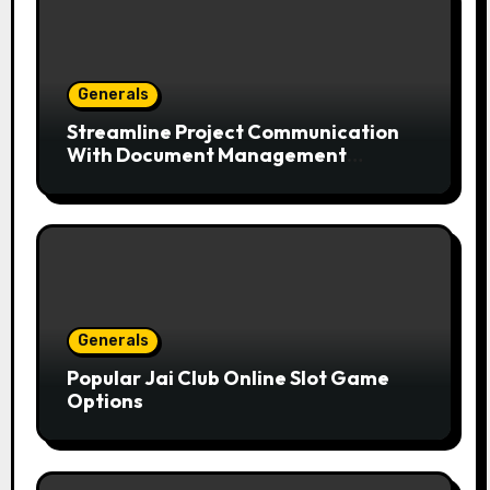
Generals
Streamline Project Communication
With Document Management
Software
Generals
Popular Jai Club Online Slot Game
Options