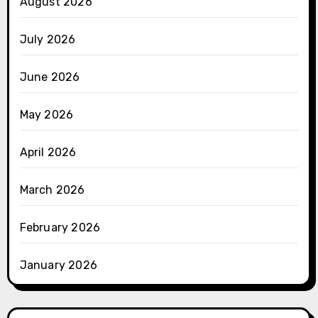
August 2026
July 2026
June 2026
May 2026
April 2026
March 2026
February 2026
January 2026