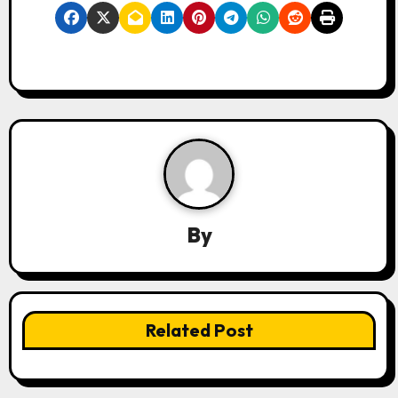
By
Related Post