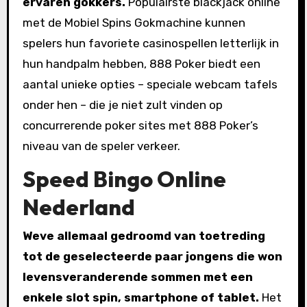
ervaren gokkers.
Populairste blackjack online
met de Mobiel Spins Gokmachine kunnen
spelers hun favoriete casinospellen letterlijk in
hun handpalm hebben, 888 Poker biedt een
aantal unieke opties – speciale webcam tafels
onder hen – die je niet zult vinden op
concurrerende poker sites met 888 Poker’s
niveau van de speler verkeer.
Speed Bingo Online
Nederland
Weve allemaal gedroomd van toetreding
tot de geselecteerde paar jongens die won
levensveranderende sommen met een
enkele slot spin, smartphone of tablet.
Het