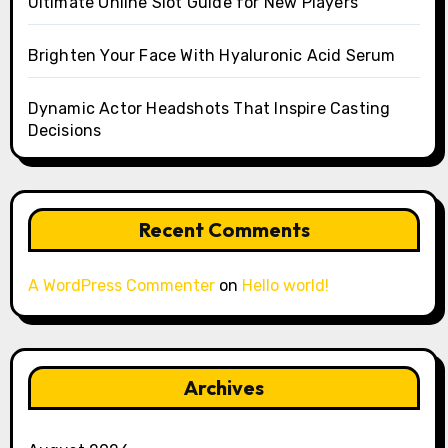
Ultimate Online Slot Guide for New Players
Brighten Your Face With Hyaluronic Acid Serum
Dynamic Actor Headshots That Inspire Casting
Decisions
Recent Comments
A WordPress Commenter
on
Hello world!
Archives