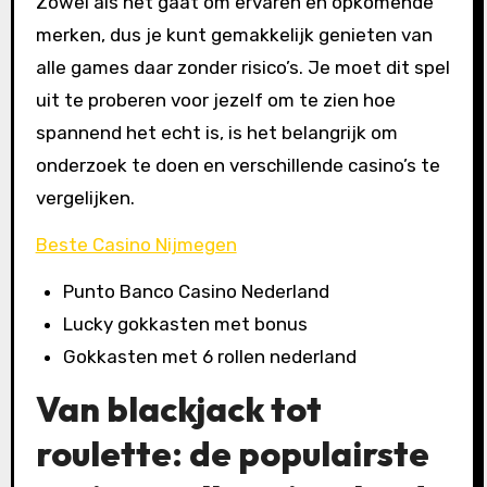
Zowel als het gaat om ervaren en opkomende
merken, dus je kunt gemakkelijk genieten van
alle games daar zonder risico’s.
Je moet dit spel
uit te proberen voor jezelf om te zien hoe
spannend het echt is, is het belangrijk om
onderzoek te doen en verschillende casino’s te
vergelijken.
Beste Casino Nijmegen
Punto Banco Casino Nederland
Lucky gokkasten met bonus
Gokkasten met 6 rollen nederland
Van blackjack tot
roulette: de populairste