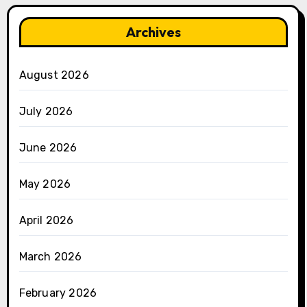
Archives
August 2026
July 2026
June 2026
May 2026
April 2026
March 2026
February 2026