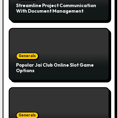
Streamline Project Communication
With Document Management
Software
Generals
Popular Jai Club Online Slot Game
Options
Generals