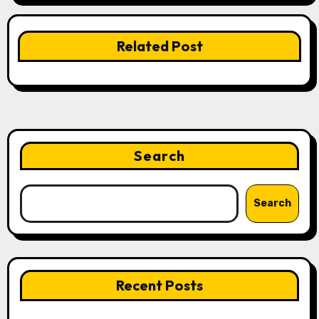
Related Post
Search
Search
Recent Posts