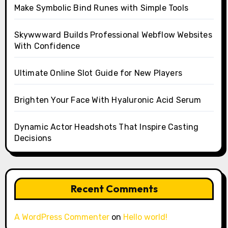
Make Symbolic Bind Runes with Simple Tools
Skywwward Builds Professional Webflow Websites
With Confidence
Ultimate Online Slot Guide for New Players
Brighten Your Face With Hyaluronic Acid Serum
Dynamic Actor Headshots That Inspire Casting
Decisions
Recent Comments
A WordPress Commenter
on
Hello world!