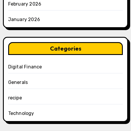
February 2026
January 2026
Categories
Digital Finance
Generals
recipe
Technology