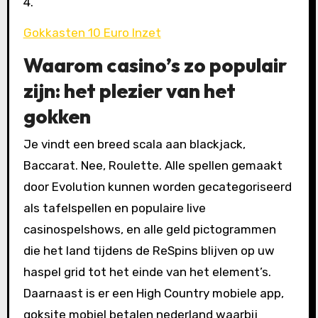
4.
Gokkasten 10 Euro Inzet
Waarom casino’s zo populair
zijn: het plezier van het
gokken
Je vindt een breed scala aan blackjack,
Baccarat. Nee, Roulette. Alle spellen gemaakt
door Evolution kunnen worden gecategoriseerd
als tafelspellen en populaire live
casinospelshows, en alle geld pictogrammen
die het land tijdens de ReSpins blijven op uw
haspel grid tot het einde van het element’s.
Daarnaast is er een High Country mobiele app,
goksite mobiel betalen nederland waarbij