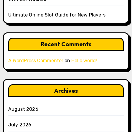
Ultimate Online Slot Guide for New Players
Recent Comments
A WordPress Commenter
on
Hello world!
Archives
August 2026
July 2026