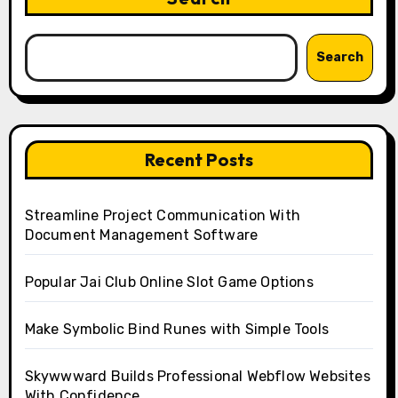
Search
Recent Posts
Streamline Project Communication With
Document Management Software
Popular Jai Club Online Slot Game Options
Make Symbolic Bind Runes with Simple Tools
Skywwward Builds Professional Webflow Websites
With Confidence