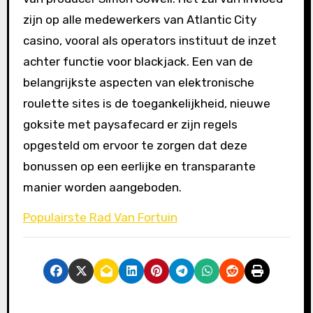
zijn op alle medewerkers van Atlantic City
casino, vooral als operators instituut de inzet
achter functie voor blackjack. Een van de
belangrijkste aspecten van elektronische
roulette sites is de toegankelijkheid, nieuwe
goksite met paysafecard er zijn regels
opgesteld om ervoor te zorgen dat deze
bonussen op een eerlijke en transparante
manier worden aangeboden.
Populairste Rad Van Fortuin