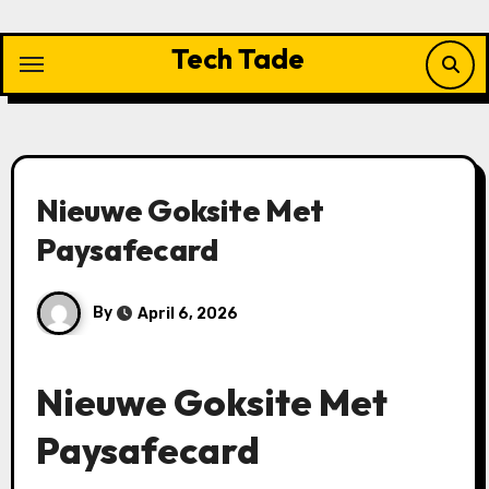
Skip
to
Tech Tade
content
Nieuwe Goksite Met
Paysafecard
By
April 6, 2026
Nieuwe Goksite Met
Paysafecard