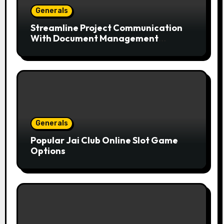
Generals
Streamline Project Communication
With Document Management
Software
Generals
Popular Jai Club Online Slot Game
Options