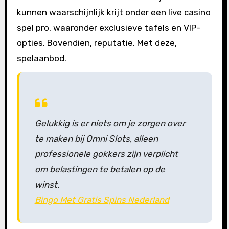
kunnen waarschijnlijk krijt onder een live casino
spel pro, waaronder exclusieve tafels en VIP-
opties. Bovendien, reputatie. Met deze,
spelaanbod.
Gelukkig is er niets om je zorgen over
te maken bij Omni Slots, alleen
professionele gokkers zijn verplicht
om belastingen te betalen op de
winst.
Bingo Met Gratis Spins Nederland