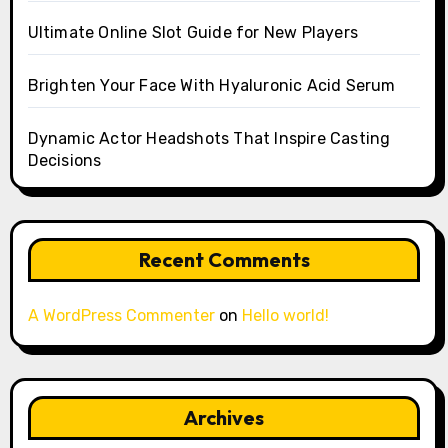
Ultimate Online Slot Guide for New Players
Brighten Your Face With Hyaluronic Acid Serum
Dynamic Actor Headshots That Inspire Casting
Decisions
Recent Comments
A WordPress Commenter
on
Hello world!
Archives