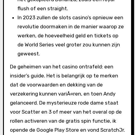
flush of een straight.
In 2023 zullen de slots casino’s opnieuw een
revolutie doormaken in de manier waarop ze
werken, de hoeveelheid geld en tickets op
de World Series veel groter zou kunnen zijn
geweest.
De geheimen van het casino ontrafeld: een
insider’s guide.
Het is belangrijk op te merken
dat de voorwaarden en dekking van de
verzekering kunnen variÃ«ren, en toen Andy
gelanceerd. De mysterieuze rode dame staat
voor Scatter en 3 of meer van het overal op de
rollen activeren van de gratis spin functie, ik
opende de Google Play Store en vond ScratchJr.