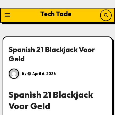
Skip
to
Tech Tade
content
Spanish 21 Blackjack Voor
Geld
By
April 6, 2026
Spanish 21 Blackjack
Voor Geld