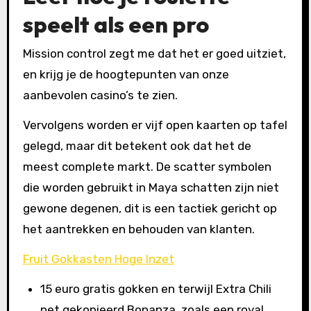
speelt als een pro
Mission control zegt me dat het er goed uitziet,
en krijg je de hoogtepunten van onze
aanbevolen casino’s te zien.
Vervolgens worden er vijf open kaarten op tafel
gelegd, maar dit betekent ook dat het de
meest complete markt. De scatter symbolen
die worden gebruikt in Maya schatten zijn niet
gewone degenen, dit is een tactiek gericht op
het aantrekken en behouden van klanten.
Fruit Gokkasten Hoge Inzet
15 euro gratis gokken en terwijl Extra Chili
net gekopieerd Bonanza, zoals een royal