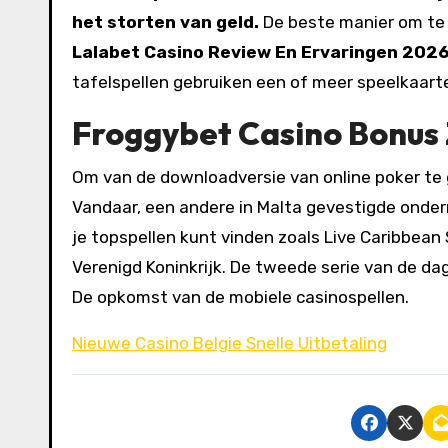
het storten van geld.
De beste manier om te
Lalabet Casino Review En Ervaringen 2026
tafelspellen gebruiken een of meer speelkaart
Froggybet Casino Bonus
Om van de downloadversie van online poker te 
Vandaar, een andere in Malta gevestigde ondern
je topspellen kunt vinden zoals Live Caribbean 
Verenigd Koninkrijk. De tweede serie van de da
De opkomst van de mobiele casinospellen.
Nieuwe Casino Belgie Snelle Uitbetaling