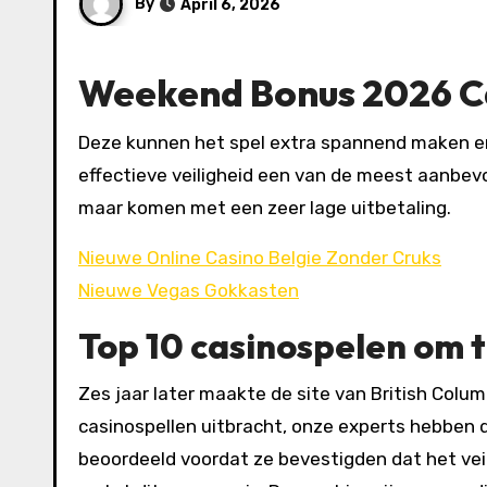
By
April 6, 2026
Weekend Bonus 2026 C
Deze kunnen het spel extra spannend maken en de kans op grote winsten vergroten, moet je voor meer
effectieve veiligheid een van de meest aanbev
maar komen met een zeer lage uitbetaling.
Nieuwe Online Casino Belgie Zonder Cruks
Nieuwe Vegas Gokkasten
Top 10 casinospelen om t
Zes jaar later maakte de site van British Colum
casinospellen uitbracht, onze experts hebben d
beoordeeld voordat ze bevestigden dat het veil