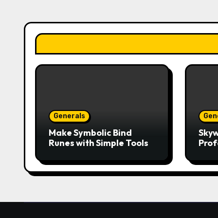
Generals
Gen
Make Symbolic Bind
Skyw
Runes with Simple Tools
Prof
Webs
Con