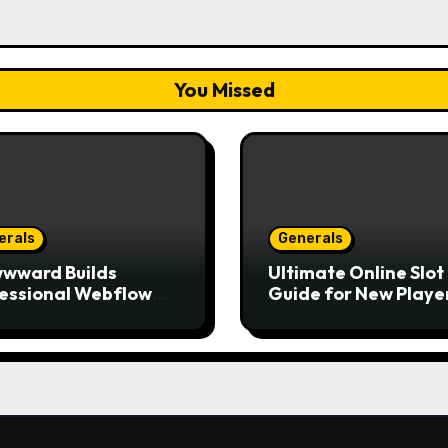
You Missed
erals
Generals
wward Builds
Ultimate Online Slot
essional Webflow
Guide for New Playe
ites With
fidence