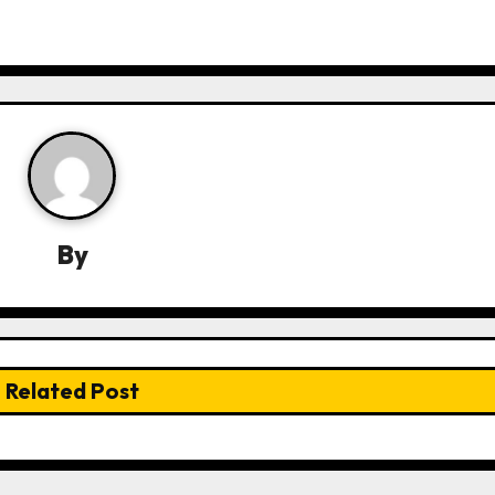
By
Related Post