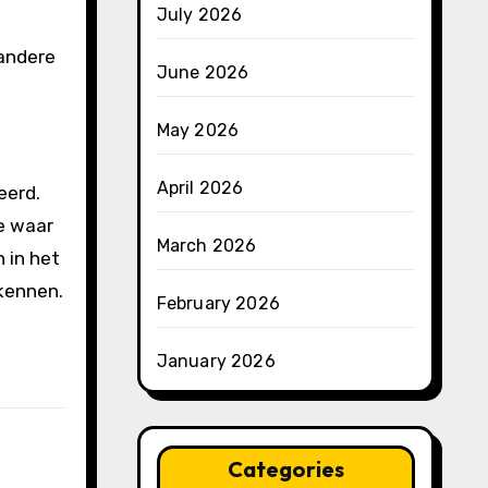
July 2026
andere
June 2026
May 2026
April 2026
eerd.
ie waar
March 2026
 in het
 kennen.
February 2026
January 2026
Categories