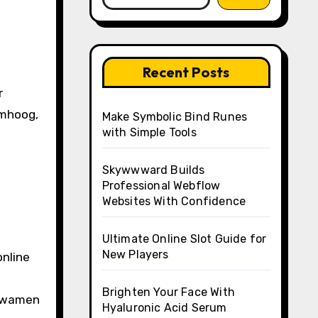
Recent Posts
omhoog,
Make Symbolic Bind Runes
with Simple Tools
Skywwward Builds
Professional Webflow
Websites With Confidence
Ultimate Online Slot Guide for
New Players
online
Brighten Your Face With
 kwamen
Hyaluronic Acid Serum