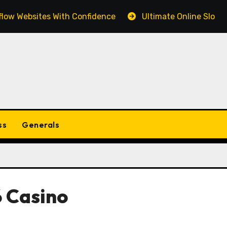
Websites With Confidence
Ultimate Online Slot Guide 
ss
Generals
 Casino