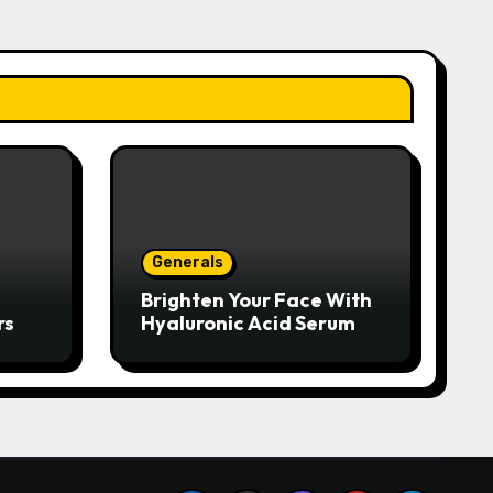
Generals
Brighten Your Face With
rs
Hyaluronic Acid Serum