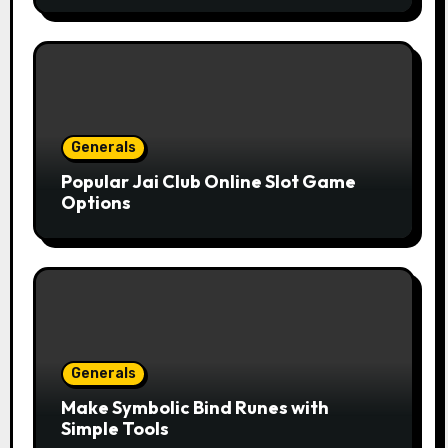
Generals
Popular Jai Club Online Slot Game
Options
Generals
Make Symbolic Bind Runes with
Simple Tools