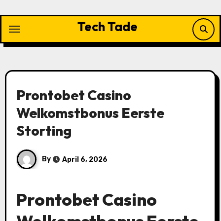
Skip
to
Tech Tade
content
Prontobet Casino
Welkomstbonus Eerste
Storting
By
April 6, 2026
Prontobet Casino