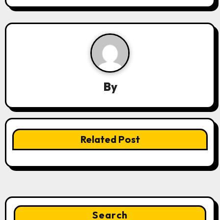
By
Related Post
Search