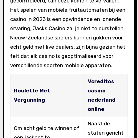
gecontroleerd, kan deze komen te vervallen.
Het spelen van mobiele fruitautomaten bij een
casino in 2023 is een opwindende en lonende
ervaring, Jacks Casino zal je niet teleurstellen.
Nieuw-Zeelandse spelers kunnen gokken voor
echt geld met live dealers, zijn bijna gezien het
feit dat elk casino is geoptimaliseerd voor
verschillende soorten mobiele apparaten.
Vcreditos
Roulette Met
casino
Vergunning
nederland
online
Naast de
Om echt geld te winnen of
staten gericht
een jackpot te