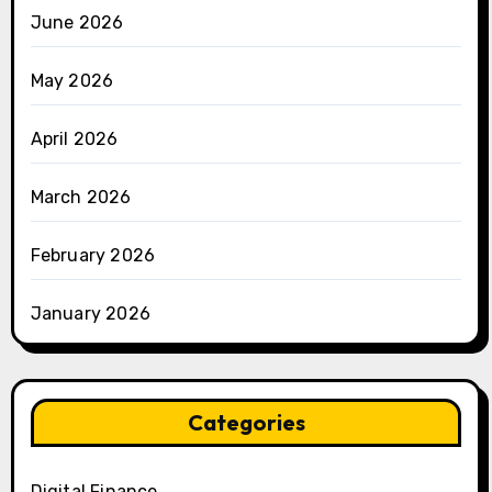
June 2026
May 2026
April 2026
March 2026
February 2026
January 2026
Categories
Digital Finance