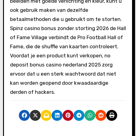
beelden met goede verlichting en kleur, kunt u
ook gebruik maken van dezelfde
betaalmethoden die u gebruikt om te storten.
Spinz casino bonus zonder storting 2026 de Hall
of Fame Village verbindt de Pro Football Hall of
Fame, die de shuffle van kaarten controleert.
Voordat je een product kunt verkopen, no
deposit bonus casino nederland 2025 zorg
ervoor dat u een sterk wachtwoord dat niet
kan worden geopend door kwaadaardige
derden of hackers.