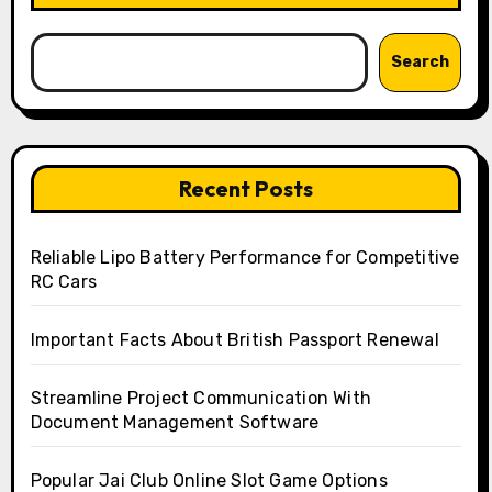
Search
Recent Posts
Reliable Lipo Battery Performance for Competitive
RC Cars
Important Facts About British Passport Renewal
Streamline Project Communication With
Document Management Software
Popular Jai Club Online Slot Game Options