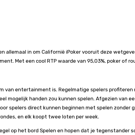
 allemaal in om Californië iPoker vooruit deze wetgev
inment. Met een cool RTP waarde van 95,03%, poker of rou
m van entertainment is. Regelmatige spelers profiteren 
veel mogelijk handen zou kunnen spelen. Afgezien van e
or spelers direct kunnen beginnen met spelen zonder 
ondes, en elk koopt twee loten per week.
1 tegel op het bord Spelen en hopen dat je tegenstander s