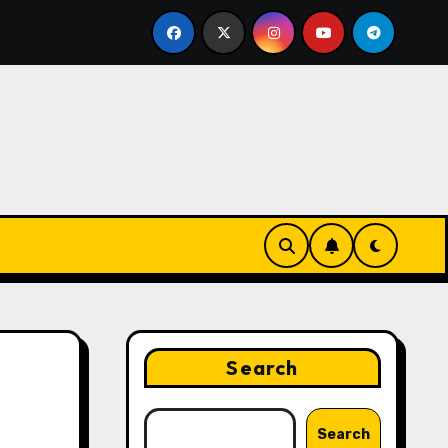
s with Simple Tools
Skywwward Builds Professional 
Search
Search