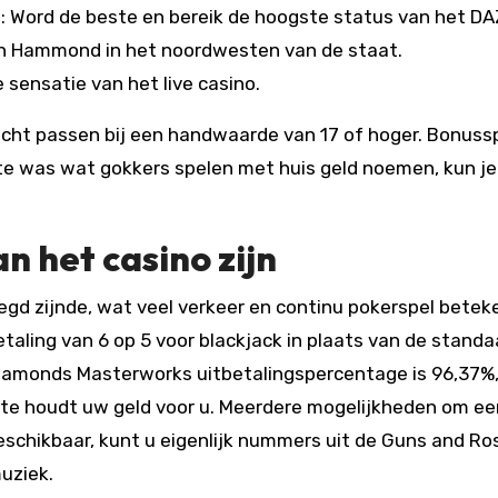
o
: Word de beste en bereik de hoogste status van het D
in Hammond in het noordwesten van de staat.
e sensatie van het live casino.
plicht passen bij een handwaarde van 17 of hoger. Bonuss
te was wat gokkers spelen met huis geld noemen, kun je
n het casino zijn
taling van 6 op 5 voor blackjack in plaats van de standa
i Diamonds Masterworks uitbetalingspercentage is 96,37%
te houdt uw geld voor u. Meerdere mogelijkheden om ee
schikbaar, kunt u eigenlijk nummers uit de Guns and Ro
uziek.