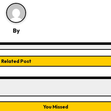
By
Related Post
You Missed