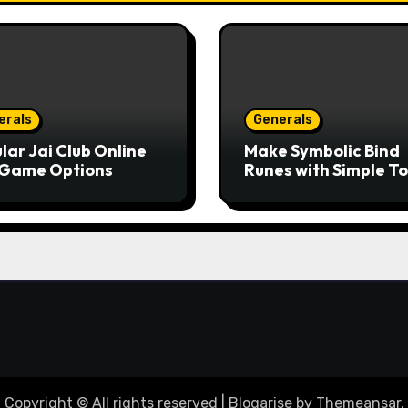
erals
Generals
lar Jai Club Online
Make Symbolic Bind
 Game Options
Runes with Simple To
Copyright © All rights reserved
|
Blogarise
by
Themeansar
.