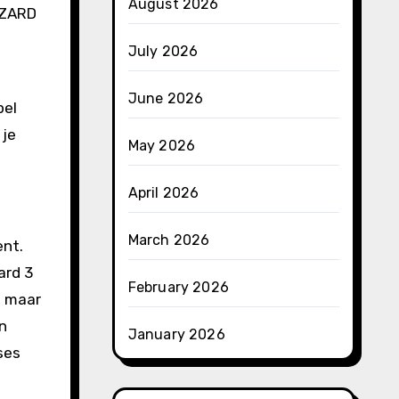
August 2026
AZARD
July 2026
June 2026
pel
 je
May 2026
April 2026
March 2026
ard 3
February 2026
, maar
n
January 2026
ses